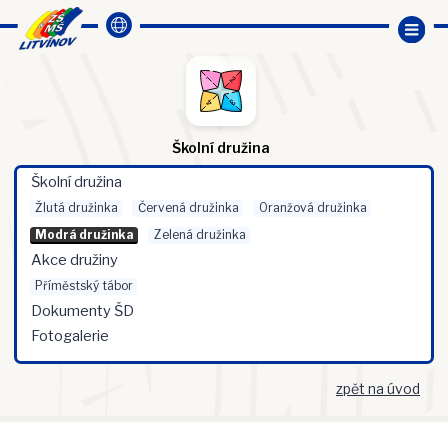
Školní družina
Školní družina
Žlutá družinka
Červená družinka
Oranžová družinka
Modrá družinka
Zelená družinka
Akce družiny
Příměstský tábor
Dokumenty ŠD
Fotogalerie
zpět na úvod