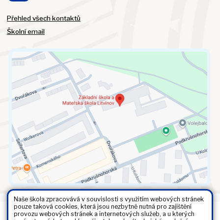
Přehled všech kontaktů
Školní email
Naše škola zpracovává v souvislosti s využitím webových stránek
pouze taková cookies, která jsou nezbytně nutná pro zajištění
provozu webových stránek a internetových služeb, a u kterých
Všechna práva vyhrazena. Copyright © 2026 |
Mapa stránek
|