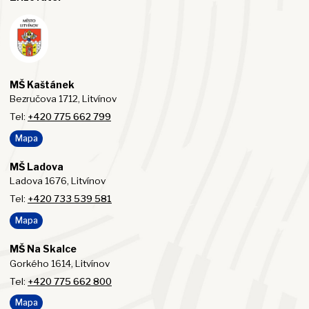
MŠ Kaštánek
Bezručova 1712, Litvínov
Tel:
+420 775 662 799
Mapa
MŠ Ladova
Ladova 1676, Litvínov
Tel:
+420 733 539 581
Mapa
MŠ Na Skalce
Gorkého 1614, Litvínov
Tel:
+420 775 662 800
Mapa