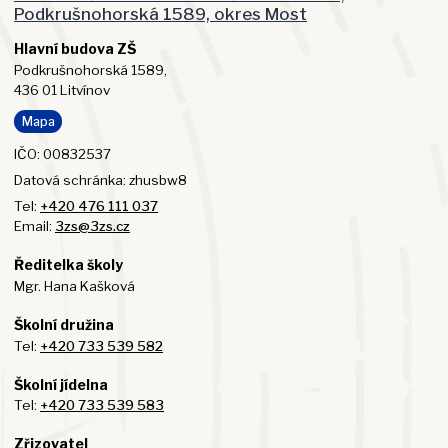
Podkrušnohorská 1589, okres Most
Hlavní budova ZŠ
Podkrušnohorská 1589,
436 01 Litvínov
Mapa
IČO: 00832537
Datová schránka: zhusbw8
Tel:
+420 476 111 037
Email:
3zs@3zs.cz
Ředitelka školy
Mgr. Hana Kašková
Školní družina
Tel:
+420 733 539 582
Školní jídelna
Tel:
+420 733 539 583
Zřizovatel