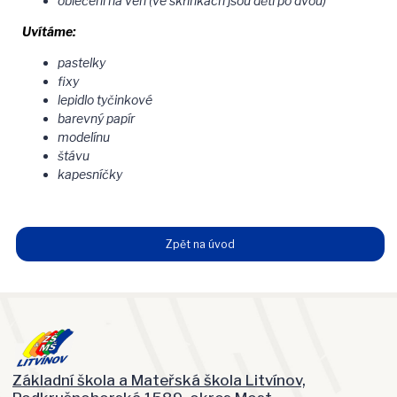
oblečení na ven (ve skřínkách jsou děti po dvou)
Uvítáme:
pastelky
fixy
lepidlo tyčinkové
barevný papír
modelínu
štávu
kapesníčky
Zpět na úvod
Základní škola a Mateřská škola Litvínov,