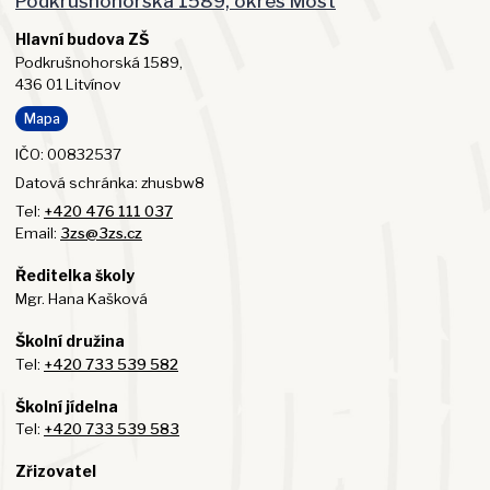
Podkrušnohorská 1589, okres Most
Hlavní budova ZŠ
Podkrušnohorská 1589,
436 01 Litvínov
Mapa
IČO: 00832537
Datová schránka: zhusbw8
Tel:
+420 476 111 037
Email:
3zs@3zs.cz
Ředitelka školy
Mgr. Hana Kašková
Školní družina
Tel:
+420 733 539 582
Školní jídelna
Tel:
+420 733 539 583
Zřizovatel