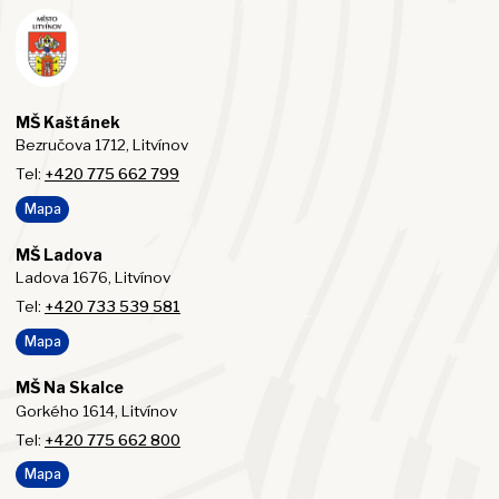
MŠ Kaštánek
Bezručova 1712, Litvínov
Tel:
+420 775 662 799
Mapa
MŠ Ladova
Ladova 1676, Litvínov
Tel:
+420 733 539 581
Mapa
MŠ Na Skalce
Gorkého 1614, Litvínov
Tel:
+420 775 662 800
Mapa