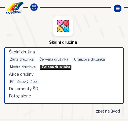
Školní družina
Školní družina
Žlutá družinka
Červená družinka
Oranžová družinka
Modrá družinka
Zelená družinka
Akce družiny
Příměstský tábor
Dokumenty ŠD
Fotogalerie
zpět na úvod