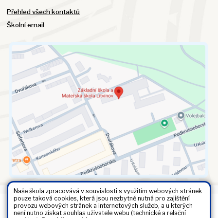
Přehled všech kontaktů
Školní email
Naše škola zpracovává v souvislosti s využitím webových stránek
pouze taková cookies, která jsou nezbytně nutná pro zajištění
provozu webových stránek a internetových služeb, a u kterých
Všechna práva vyhrazena. Copyright © 2026 |
Mapa stránek
|
není nutno získat souhlas uživatele webu (technické a relační
Kontakty
|
Přihlásit
|
Prohlášení o přístupnosti
|
Pravidla COOKIES
|