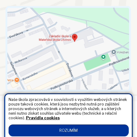
Naše škola zpracovává v souvislosti s využitím webových stránek
pouze taková cookies, která jsou nezbytně nutná pro zajištění
provozu webových stránek a internetových služeb, a u kterých
Všechna práva vyhrazena. Copyright © 2026 |
Mapa stránek
|
není nutno získat souhlas uživatele webu (technické a relační
Kontakty
|
Přihlásit
|
Prohlášení o přístupnosti
|
Pravidla COOKIES
|
cookies).
Pravidla cookies
GDPR
ROZUMÍM