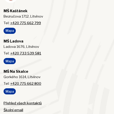
MŠ Kaštánek
Bezručova 1712, Litvínov
Tel:
+420 775 662 799
Mapa
MŠ Ladova
Ladova 1676, Litvínov
Tel:
+420 733 539 581
Mapa
MŠ Na Skalce
Gorkého 1614, Litvínov
Tel:
+420 775 662 800
Mapa
Přehled všech kontaktů
Školní email