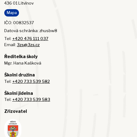
436 01 Litvínov
Mapa
IČO: 00832537
Datová schránka: zhusbw8
Tel:
+420 476 111 037
Email:
3zs@3zs.cz
Ředitelka školy
Mgr. Hana Kašková
Školní družina
Tel:
+420 733 539 582
Školní jídelna
Tel:
+420 733 539 583
Zřizovatel