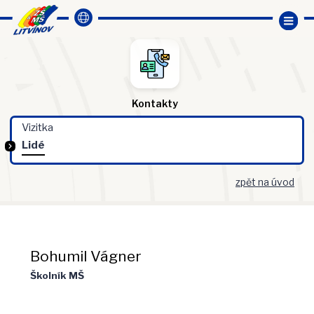
Kontakty
Vizitka
Lidé
zpět na úvod
Bohumil Vágner
Školník MŠ