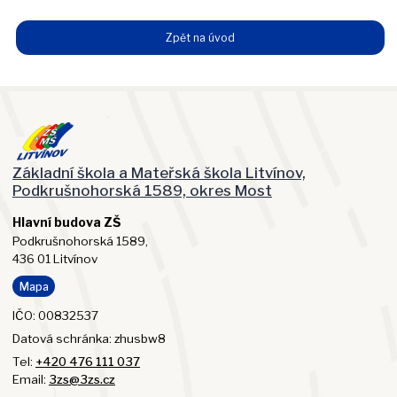
Zpět na úvod
Základní škola a Mateřská škola Litvínov,
Podkrušnohorská 1589, okres Most
Hlavní budova ZŠ
Podkrušnohorská 1589,
436 01 Litvínov
Mapa
IČO: 00832537
Datová schránka: zhusbw8
Tel:
+420 476 111 037
Email:
3zs@3zs.cz