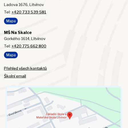
Ladova 1676, Litvínov
Tel:
+420 733 539 581
Mapa
MŠ Na Skalce
Gorkého 1614, Litvínov
Tel:
+420 775 662 800
Mapa
Přehled všech kontaktů
Školní email