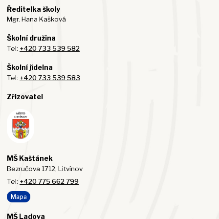
Ředitelka školy
Mgr. Hana Kašková
Školní družina
Tel:
+420 733 539 582
Školní jídelna
Tel:
+420 733 539 583
Zřizovatel
MŠ Kaštánek
Bezručova 1712, Litvínov
Tel:
+420 775 662 799
Mapa
MŠ Ladova