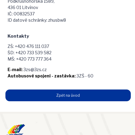
Podkrušnohorská 1589,
436 01 Litvínov
IČ: 00832537
ID datové schránky: zhusbw8
Kontakty
ZŠ: +420 476 111 037
ŠD: +420 733 539 582
MŠ: +420 773 777 364
E-mail:
3zs@3zs.cz
Autobusové spojení -
zastávka:
3ZŠ - 60
Zpět na úvod