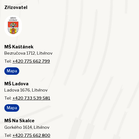
Zřizovatel
MŠ Kaštánek
Bezručova 1712, Litvínov
Tel:
+420 775 662 799
Mapa
MŠ Ladova
Ladova 1676, Litvínov
Tel:
+420 733 539 581
Mapa
MŠ Na Skalce
Gorkého 1614, Litvínov
Tel:
+420 775 662 800