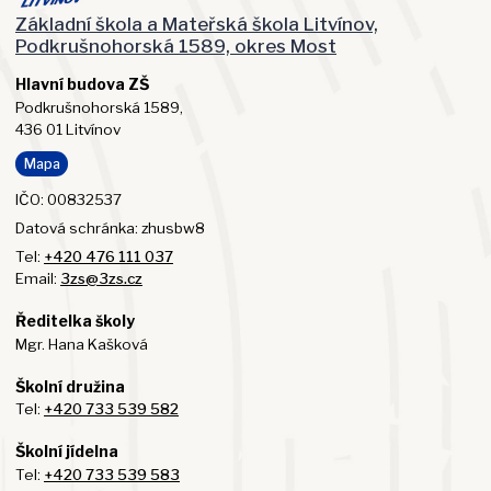
Základní škola a Mateřská škola Litvínov,
Podkrušnohorská 1589, okres Most
Hlavní budova ZŠ
Podkrušnohorská 1589,
436 01 Litvínov
Mapa
IČO: 00832537
Datová schránka: zhusbw8
Tel:
+420 476 111 037
Email:
3zs@3zs.cz
Ředitelka školy
Mgr. Hana Kašková
Školní družina
Tel:
+420 733 539 582
Školní jídelna
Tel:
+420 733 539 583