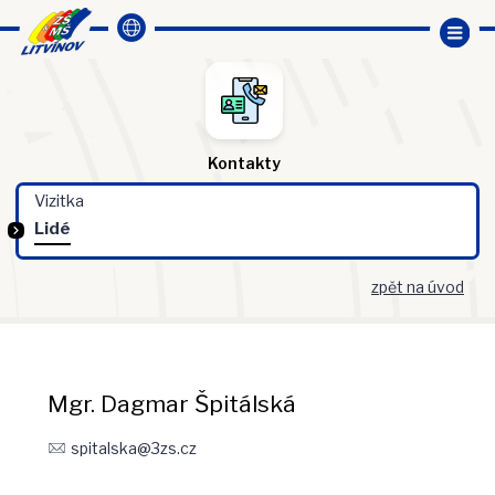
Kontakty
Vizitka
Lidé
zpět na úvod
Mgr. Dagmar Špitálská
spitalska@3zs.cz