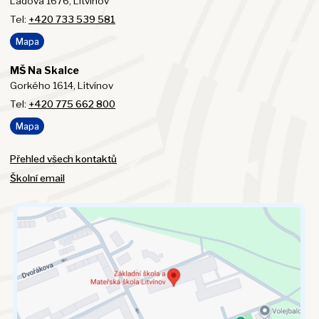
Ladova 1676, Litvínov
Tel:
+420 733 539 581
Mapa
MŠ Na Skalce
Gorkého 1614, Litvínov
Tel:
+420 775 662 800
Mapa
Přehled všech kontaktů
Školní email