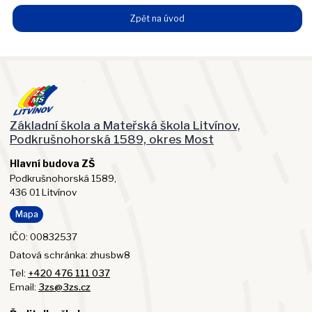
Zpět na úvod
Základní škola a Mateřská škola Litvínov,
Podkrušnohorská 1589, okres Most
Hlavní budova ZŠ
Podkrušnohorská 1589,
436 01 Litvínov
Mapa
IČO: 00832537
Datová schránka: zhusbw8
Tel:
+420 476 111 037
Email:
3zs@3zs.cz