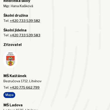
Ředitelka školy
Mgr. Hana Kašková
Školní družina
Tel:
+420 733 539 582
Školní jídelna
Tel:
+420 733 539 583
Zřizovatel
MŠ Kaštánek
Bezručova 1712, Litvínov
Tel:
+420 775 662 799
Mapa
MŠ Ladova