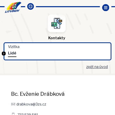
Kontakty
Vizitka
Lidé
zpět na úvod
Bc. Evženie Drábková
drabkova@3zs.cz
733 539 581