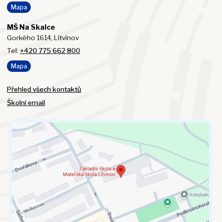
Mapa
MŠ Na Skalce
Gorkého 1614, Litvínov
Tel:
+420 775 662 800
Mapa
Přehled všech kontaktů
Školní email