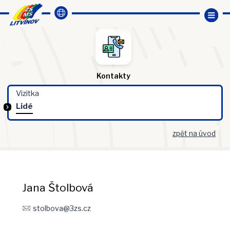
Kontakty
Vizitka
Lidé
zpět na úvod
Jana Štolbová
stolbova@3zs.cz