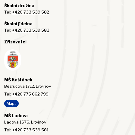
Školní družina
Tel:
+420 733 539 582
Školní jídelna
Tel:
+420 733 539 583
Zřizovatel
MŠ Kaštánek
Bezručova 1712, Litvínov
Tel:
+420 775 662 799
Mapa
MŠ Ladova
Ladova 1676, Litvínov
Tel:
+420 733 539 581