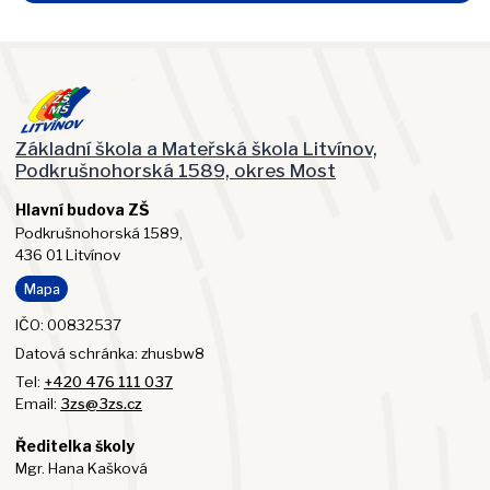
Základní škola a Mateřská škola Litvínov,
Podkrušnohorská 1589, okres Most
Hlavní budova ZŠ
Podkrušnohorská 1589,
436 01 Litvínov
Mapa
IČO: 00832537
Datová schránka: zhusbw8
Tel:
+420 476 111 037
Email:
3zs@3zs.cz
Ředitelka školy
Mgr. Hana Kašková