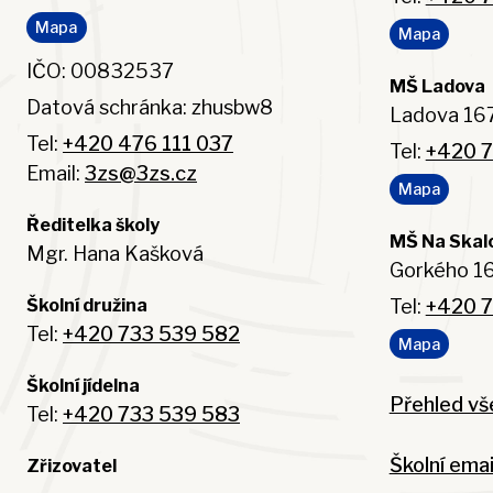
Mapa
Mapa
IČO: 00832537
MŠ Ladova
Datová schránka: zhusbw8
Ladova 167
Tel:
+420 476 111 037
Tel:
+420 7
Email:
3zs@3zs.cz
Mapa
Ředitelka školy
MŠ Na Skal
Mgr. Hana Kašková
Gorkého 16
Tel:
+420 7
Školní družina
Tel:
+420 733 539 582
Mapa
Školní jídelna
Přehled vš
Tel:
+420 733 539 583
Školní emai
Zřizovatel