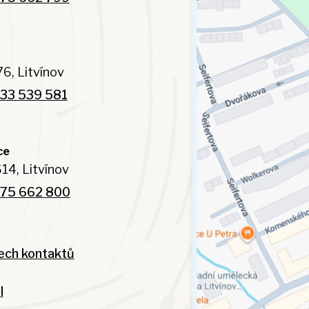
6, Litvínov
33 539 581
ce
14, Litvínov
75 662 800
ech kontaktů
l