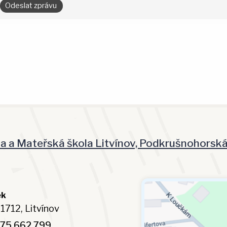
la a Mateřská škola Litvínov, Podkrušnohorsk
ek
1712, Litvínov
75 662 799