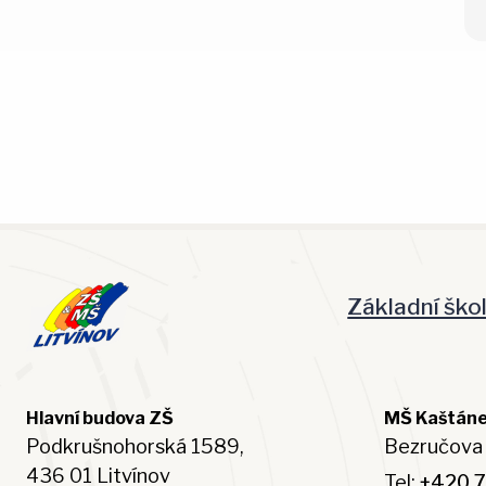
Základní ško
Hlavní budova ZŠ
MŠ Kaštán
Podkrušnohorská 1589,
Bezručova 
436 01 Litvínov
Tel:
+420 7