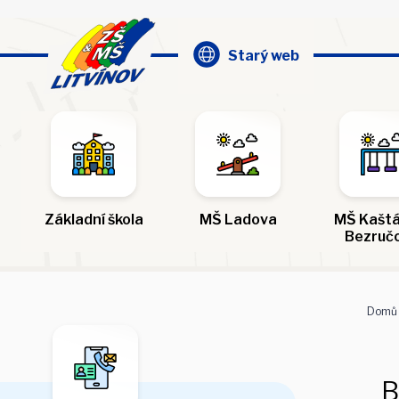
Starý web
Základní škola
MŠ Ladova
MŠ Kaštá
Bezruč
Domů
B