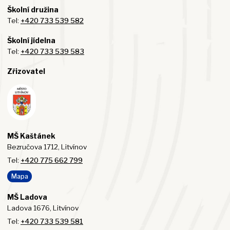
Školní družina
Tel:
+420 733 539 582
Školní jídelna
Tel:
+420 733 539 583
Zřizovatel
MŠ Kaštánek
Bezručova 1712, Litvínov
Tel:
+420 775 662 799
Mapa
MŠ Ladova
Ladova 1676, Litvínov
Tel:
+420 733 539 581