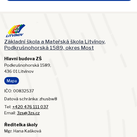
Základní škola a Mateřská škola Litvínov,
Podkrušnohorská 1589, okres Most
Hlavní budova ZŠ
Podkrušnohorská 1589,
436 01 Litvínov
Mapa
IČO: 00832537
Datová schránka: zhusbw8
Tel:
+420 476 111 037
Email:
3zs@3zs.cz
Ředitelka školy
Mgr. Hana Kašková