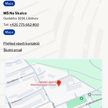
Mapa
MŠ Na Skalce
Gorkého 1614, Litvínov
Tel:
+420 775 662 800
Mapa
Přehled všech kontaktů
Školní email