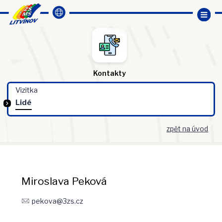
Kontakty
Vizitka
Lidé
zpět na úvod
Miroslava Peková
pekova@3zs.cz