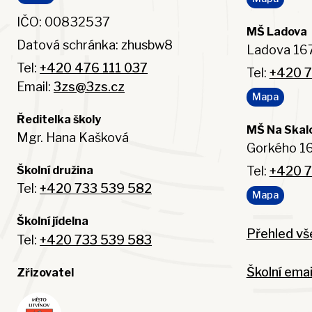
IČO: 00832537
MŠ Ladova
Datová schránka: zhusbw8
Ladova 167
Tel:
+420 476 111 037
Tel:
+420 7
Email:
3zs@3zs.cz
Mapa
Ředitelka školy
MŠ Na Skal
Mgr. Hana Kašková
Gorkého 16
Tel:
+420 7
Školní družina
Tel:
+420 733 539 582
Mapa
Školní jídelna
Přehled vš
Tel:
+420 733 539 583
Školní emai
Zřizovatel