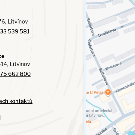
6, Litvínov
33 539 581
ce
14, Litvínov
75 662 800
ech kontaktů
l