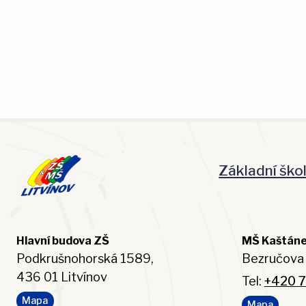
Základní ško
Hlavní budova ZŠ
MŠ Kaštán
Podkrušnohorská 1589,
Bezručova 
436 01 Litvínov
Tel:
+420 7
Mapa
Mapa