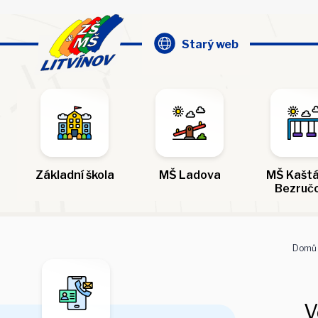
Starý web
Základní škola
MŠ Ladova
MŠ Kaštá
Bezruč
Domů
V