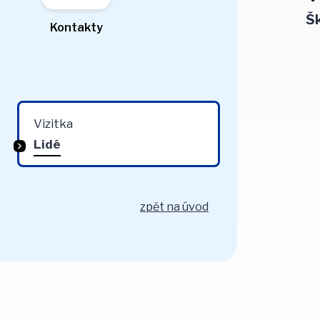
Šk
Kontakty
Vizitka
Lidé
zpět na úvod