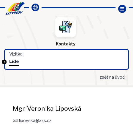
Kontakty
Vizitka
Lidé
zpět na úvod
Mgr. Veronika Lipovská
lipovska@3zs.cz