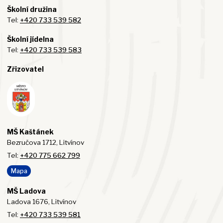
Školní družina
Tel:
+420 733 539 582
Školní jídelna
Tel:
+420 733 539 583
Zřizovatel
MŠ Kaštánek
Bezručova 1712, Litvínov
Tel:
+420 775 662 799
Mapa
MŠ Ladova
Ladova 1676, Litvínov
Tel:
+420 733 539 581