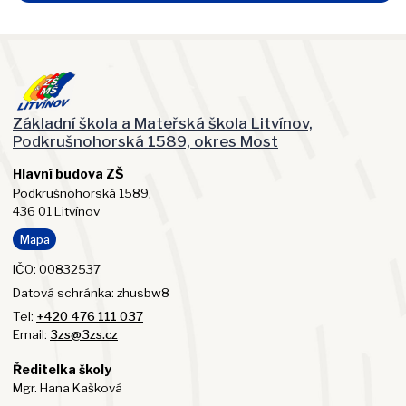
Základní škola a Mateřská škola Litvínov,
Podkrušnohorská 1589, okres Most
Hlavní budova ZŠ
Podkrušnohorská 1589,
436 01 Litvínov
Mapa
IČO: 00832537
Datová schránka: zhusbw8
Tel:
+420 476 111 037
Email:
3zs@3zs.cz
Ředitelka školy
Mgr. Hana Kašková