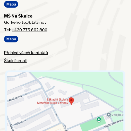
Mapa
MŠ Na Skalce
Gorkého 1614, Litvínov
Tel:
+420 775 662 800
Mapa
Přehled všech kontaktů
Školní email