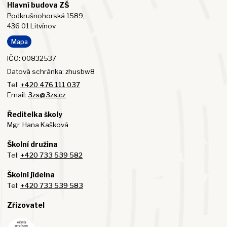
Hlavní budova ZŠ
Podkrušnohorská 1589,
436 01 Litvínov
Mapa
IČO: 00832537
Datová schránka: zhusbw8
Tel:
+420 476 111 037
Email:
3zs@3zs.cz
Ředitelka školy
Mgr. Hana Kašková
Školní družina
Tel:
+420 733 539 582
Školní jídelna
Tel:
+420 733 539 583
Zřizovatel