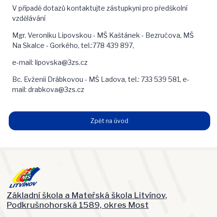
V případě dotazů kontaktujte zástupkyni pro předškolní
vzdělávání
Mgr. Veroniku Lipovskou - MŠ Kaštánek - Bezručova, MŠ
Na Skalce - Gorkého, tel.:778 439 897,
e-mail: lipovska@3zs.cz
Bc. Evženii Drábkovou - MŠ Ladova, tel.: 733 539 581, e-
mail: drabkova@3zs.cz
Zpět na úvod
Základní škola a Mateřská škola Litvínov,
Podkrušnohorská 1589, okres Most