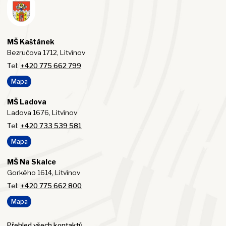
MŠ Kaštánek
Bezručova 1712, Litvínov
Tel:
+420 775 662 799
Mapa
MŠ Ladova
Ladova 1676, Litvínov
Tel:
+420 733 539 581
Mapa
MŠ Na Skalce
Gorkého 1614, Litvínov
Tel:
+420 775 662 800
Mapa
Přehled všech kontaktů