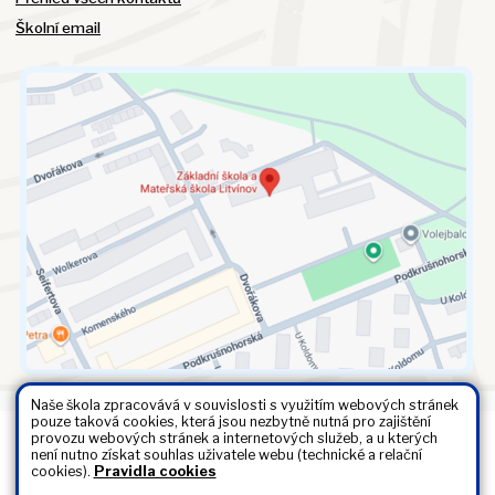
Školní email
Naše škola zpracovává v souvislosti s využitím webových stránek
pouze taková cookies, která jsou nezbytně nutná pro zajištění
provozu webových stránek a internetových služeb, a u kterých
Všechna práva vyhrazena. Copyright © 2026 |
Mapa stránek
|
není nutno získat souhlas uživatele webu (technické a relační
Kontakty
|
Přihlásit
|
Prohlášení o přístupnosti
|
Pravidla COOKIES
|
cookies).
Pravidla cookies
GDPR