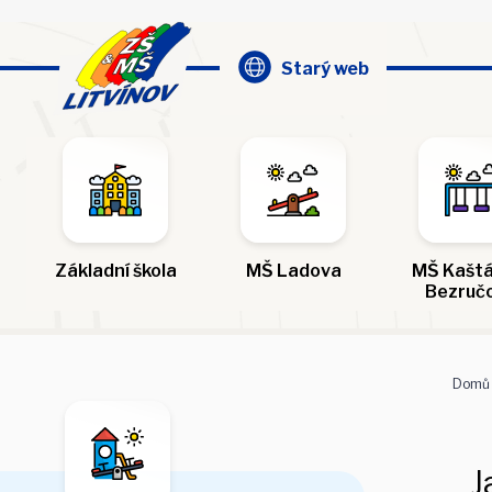
Starý web
Základní škola
MŠ Ladova
MŠ Kaštá
Bezruč
Domů
J