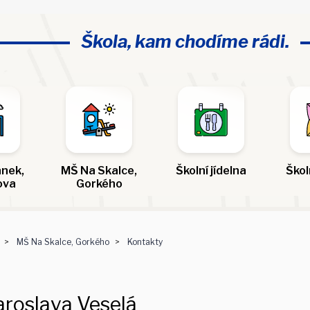
Škola, kam chodíme rádi.
nek,
MŠ Na Skalce,
Školní jídelna
Škol
ova
Gorkého
MŠ Na Skalce, Gorkého
Kontakty
aroslava Veselá