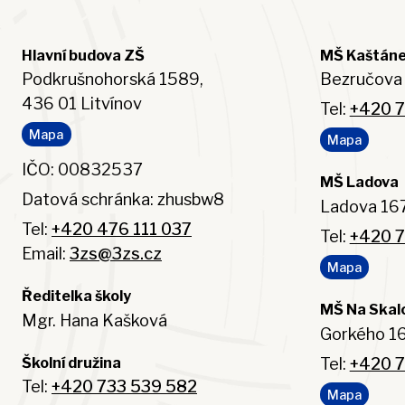
Hlavní budova ZŠ
MŠ Kaštán
Podkrušnohorská 1589,
Bezručova 
436 01 Litvínov
Tel:
+420 7
Mapa
Mapa
IČO: 00832537
MŠ Ladova
Datová schránka: zhusbw8
Ladova 167
Tel:
+420 476 111 037
Tel:
+420 7
Email:
3zs@3zs.cz
Mapa
Ředitelka školy
MŠ Na Skal
Mgr. Hana Kašková
Gorkého 16
Tel:
+420 7
Školní družina
Tel:
+420 733 539 582
Mapa