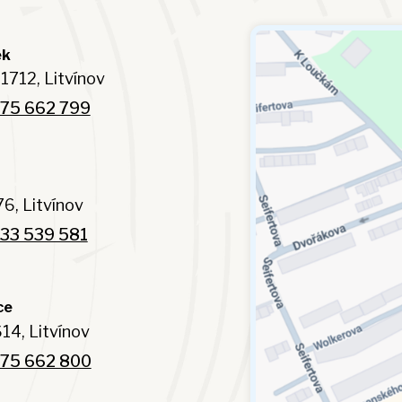
ek
1712, Litvínov
75 662 799
6, Litvínov
33 539 581
ce
14, Litvínov
75 662 800