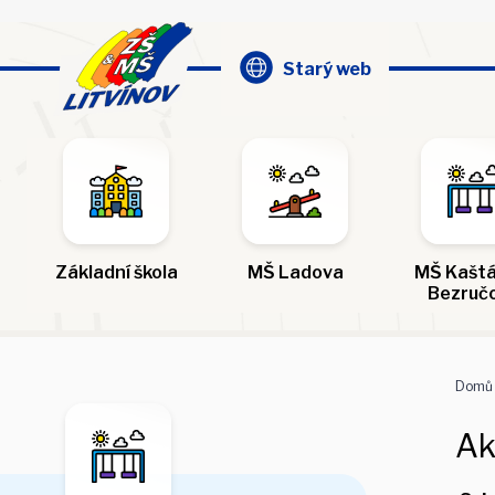
Starý web
Základní škola
MŠ Ladova
MŠ Kaštá
Bezruč
Domů
Ak