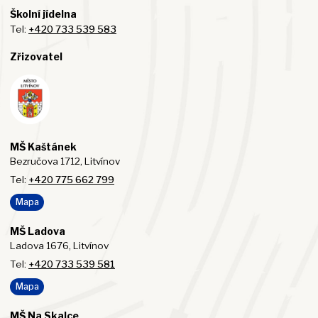
Školní jídelna
Tel:
+420 733 539 583
Zřizovatel
MŠ Kaštánek
Bezručova 1712, Litvínov
Tel:
+420 775 662 799
Mapa
MŠ Ladova
Ladova 1676, Litvínov
Tel:
+420 733 539 581
Mapa
MŠ Na Skalce