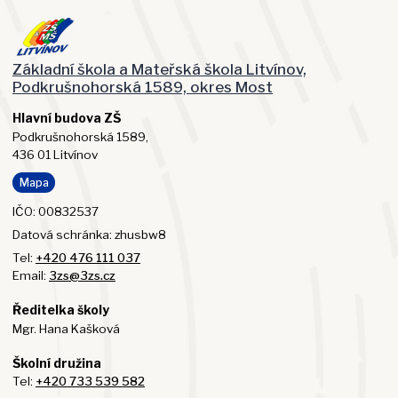
Základní škola a Mateřská škola Litvínov,
Podkrušnohorská 1589, okres Most
Hlavní budova ZŠ
Podkrušnohorská 1589,
436 01 Litvínov
Mapa
IČO: 00832537
Datová schránka: zhusbw8
Tel:
+420 476 111 037
Email:
3zs@3zs.cz
Ředitelka školy
Mgr. Hana Kašková
Školní družina
Tel:
+420 733 539 582