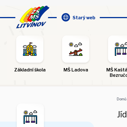
Starý web
Základní škola
MŠ Ladova
MŠ Kaštá
Bezruč
Domů
Jí