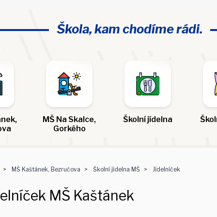
Škola, kam chodíme rádi.
nek,
MŠ Na Skalce,
Školní jídelna
Škol
ova
Gorkého
MŠ Kaštánek, Bezručova
Školní jídelna MŠ
Jídelníček
delníček MŠ Kaštánek