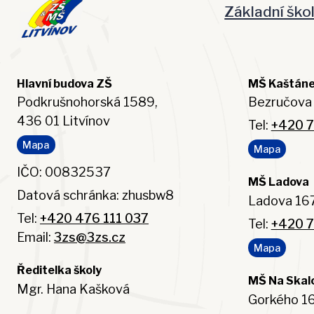
Základní ško
Hlavní budova ZŠ
MŠ Kaštán
Podkrušnohorská 1589,
Bezručova 
436 01 Litvínov
Tel:
+420 7
Mapa
Mapa
IČO: 00832537
MŠ Ladova
Datová schránka: zhusbw8
Ladova 167
Tel:
+420 476 111 037
Tel:
+420 7
Email:
3zs@3zs.cz
Mapa
Ředitelka školy
MŠ Na Skal
Mgr. Hana Kašková
Gorkého 16