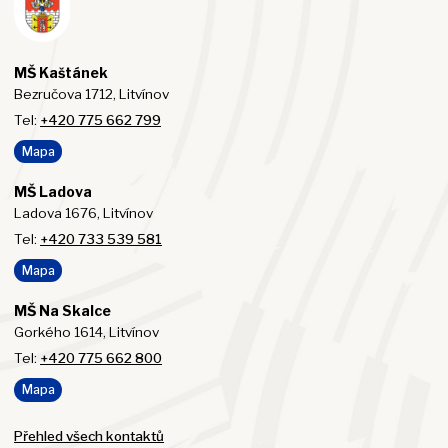
MŠ Kaštánek
Bezručova 1712, Litvínov
Tel:
+420 775 662 799
Mapa
MŠ Ladova
Ladova 1676, Litvínov
Tel:
+420 733 539 581
Mapa
MŠ Na Skalce
Gorkého 1614, Litvínov
Tel:
+420 775 662 800
Mapa
Přehled všech kontaktů