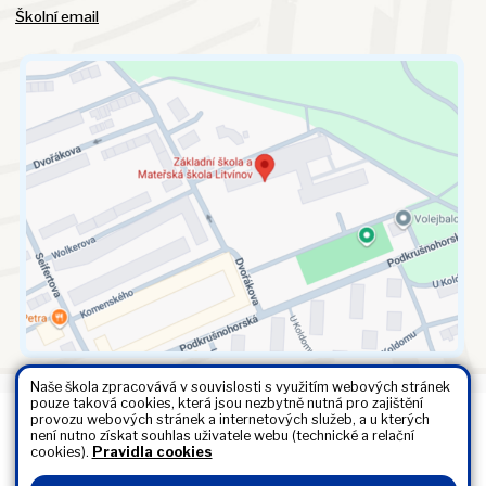
Školní email
Naše škola zpracovává v souvislosti s využitím webových stránek
pouze taková cookies, která jsou nezbytně nutná pro zajištění
provozu webových stránek a internetových služeb, a u kterých
Všechna práva vyhrazena. Copyright © 2026 |
Mapa stránek
|
není nutno získat souhlas uživatele webu (technické a relační
Kontakty
|
Přihlásit
|
Prohlášení o přístupnosti
|
Pravidla COOKIES
|
cookies).
Pravidla cookies
GDPR