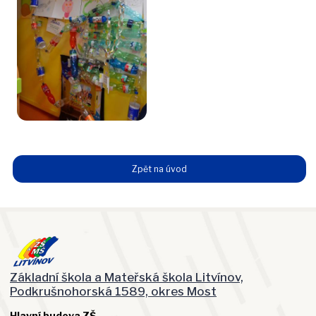
Zpět na úvod
Základní škola a Mateřská škola Litvínov,
Podkrušnohorská 1589, okres Most
Hlavní budova ZŠ