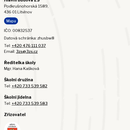
Podkrušnohorská 1589,
436 01 Litvínov
Mapa
IČO: 00832537
Datová schránka: zhusbw8
Tel:
+420 476 111 037
Email:
3zs@3zs.cz
Ředitelka školy
Mgr. Hana Kašková
Školní družina
Tel:
+420 733 539 582
Školní jídelna
Tel:
+420 733 539 583
Zřizovatel