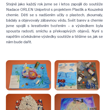
Stejně jako každý rok jsme se i letos zapojili do soutěže
Nadace ORLEN Unipetrol s projektem Plastík a Kouzelná
chemie. Děti se s nadšením učily o plastech, zkoumaly,
bádaly a objevovaly zábavnou vědu. Svět barev a chemie
jsme spojili s kreativním tvořením – a výsledkem byla
spousta radosti, smíchu a překvapivých objevů. Nyní s
napětím očekáváme výsledky soutěže a těšíme se, jak se
nám bude dařit.