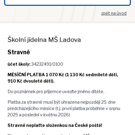
zpět na úvod
Školní jídelna MŠ Ladova
Stravné
účet školy:
34232491/0100
MĚSÍČNÍ PLATBA 1 070 Kč (1 130 Kč sedmileté děti,
910 Kč dvouleté děti).
Do poznámek pro příjemce uveďte jméno dítěte.
Platba za stravné musí být uhrazena nejpozději 25. dne
předcházejícího měsíce (t.j. první platba proběhne v srpnu
2025 a poslední v květnu 2026)
Stravné neplaťte složenkou na České poště!