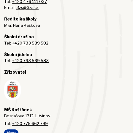
Tel:
+420 476 111 037
Email:
3zs@3zs.cz
Ředitelka školy
Mgr. Hana Kašková
Školní družina
Tel:
+420 733 539 582
Školní jídelna
Tel:
+420 733 539 583
Zřizovatel
MŠ Kaštánek
Bezručova 1712, Litvínov
Tel:
+420 775 662 799
Mapa