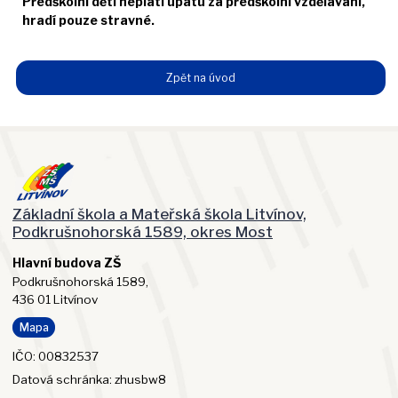
Předškolní děti neplatí úpatu za předškolní vzdělávání,
hradí pouze stravné.
Zpět na úvod
Základní škola a Mateřská škola Litvínov,
Podkrušnohorská 1589, okres Most
Hlavní budova ZŠ
Podkrušnohorská 1589,
436 01 Litvínov
Mapa
IČO: 00832537
Datová schránka: zhusbw8