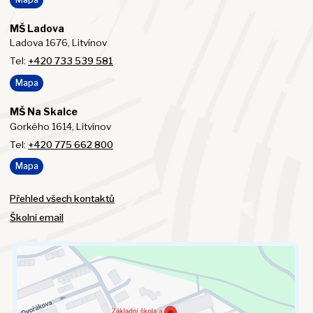
MŠ Ladova
Ladova 1676, Litvínov
Tel:
+420 733 539 581
Mapa
MŠ Na Skalce
Gorkého 1614, Litvínov
Tel:
+420 775 662 800
Mapa
Přehled všech kontaktů
Školní email