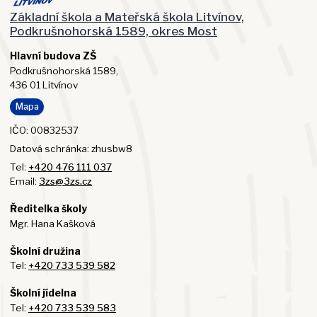
Základní škola a Mateřská škola Litvínov,
Podkrušnohorská 1589, okres Most
Hlavní budova ZŠ
Podkrušnohorská 1589,
436 01 Litvínov
Mapa
IČO: 00832537
Datová schránka: zhusbw8
Tel:
+420 476 111 037
Email:
3zs@3zs.cz
Ředitelka školy
Mgr. Hana Kašková
Školní družina
Tel:
+420 733 539 582
Školní jídelna
Tel:
+420 733 539 583