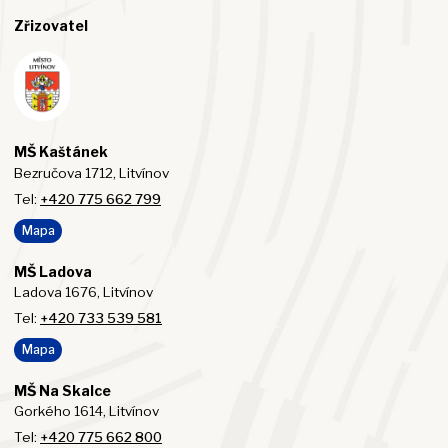
Zřizovatel
MŠ Kaštánek
Bezručova 1712, Litvínov
Tel:
+420 775 662 799
Mapa
MŠ Ladova
Ladova 1676, Litvínov
Tel:
+420 733 539 581
Mapa
MŠ Na Skalce
Gorkého 1614, Litvínov
Tel:
+420 775 662 800