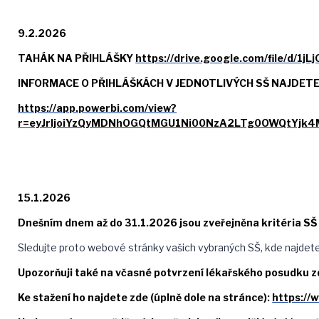
9.2.2026
TAHÁK NA PŘIHLÁŠKY
https://drive.google.com/file/d/
INFORMACE O PŘIHLÁŠKÁCH V JEDNOTLIVÝCH SŠ NAJDETE
https://app.powerbi.com/view?
r=eyJrIjoiYzQyMDNhOGQtMGU1Ni00NzA2LTg0OWQtYjk4M
15.1.2026
Dnešním dnem až do 31.1.2026 jsou zveřejněna kritéria SŠ p
Sledujte proto webové stránky vašich vybraných SŠ, kde najde
Upozorňuji také na včasné potvrzení lékařského posudku zd
Ke stažení ho najdete zde (úplně dole na stránce):
https://