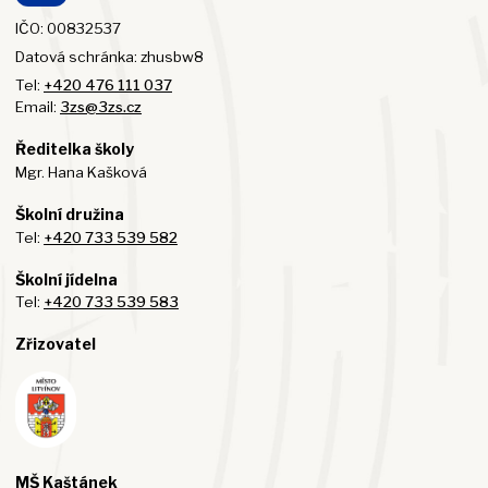
IČO: 00832537
Datová schránka: zhusbw8
Tel:
+420 476 111 037
Email:
3zs@3zs.cz
Ředitelka školy
Mgr. Hana Kašková
Školní družina
Tel:
+420 733 539 582
Školní jídelna
Tel:
+420 733 539 583
Zřizovatel
MŠ Kaštánek