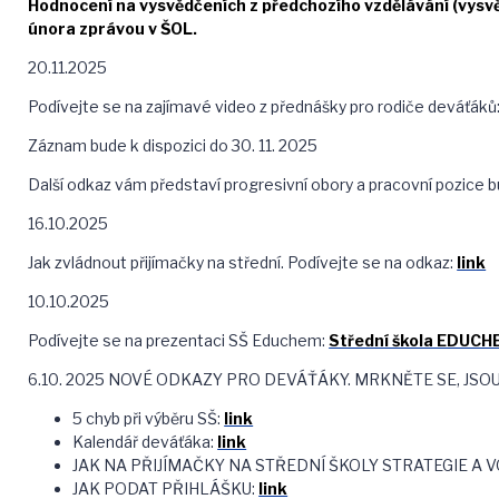
Hodnocení na vysvědčeních z předchozího vzdělávání (vysv
února zprávou v ŠOL.
20.11.2025
Podívejte se na zajímavé video z přednášky pro rodiče deváťáků
Záznam bude k dispozici do 30. 11. 2025
Další odkaz vám představí progresivní obory a pracovní pozice 
16.10.2025
Jak zvládnout přijímačky na střední. Podívejte se na odkaz:
link
10.10.2025
Podívejte se na prezentaci SŠ Educhem:
Střední škola EDUCH
6.10. 2025 NOVÉ ODKAZY PRO DEVÁŤÁKY. MRKNĚTE SE, JSO
5 chyb při výběru SŠ:
link
Kalendář deváťáka:
link
JAK NA PŘIJÍMAČKY NA STŘEDNÍ ŠKOLY STRATEGIE A V
JAK PODAT PŘIHLÁŠKU:
link