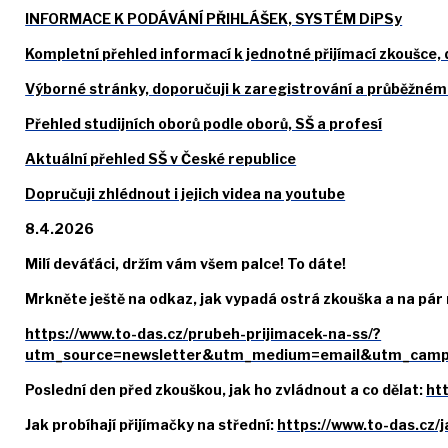
INFORMACE K PODÁVÁNÍ PŘIHLÁŠEK, SYSTÉM DiPSy
Kompletní přehled informací k jednotné přijímací zkoušce,
Výborné stránky, doporučuji k zaregistrování a průběžném
Přehled studijních oborů podle oborů, SŠ a profesí
Aktuální přehled SŠ v České republice
Dopručuji zhlédnout i jejich videa na youtube
8.4.2026
Milí deváťáci, držím vám všem palce! To dáte!
Mrkněte ještě na odkaz, jak vypadá ostrá zkouška a na pár
https://www.to-das.cz/prubeh-prijimacek-na-ss/?
utm_source=newsletter&utm_medium=email&utm_campa
Poslední den před zkouškou, jak ho zvládnout a co dělat:
ht
Jak probíhají přijímačky na střední:
https://www.to-das.cz/