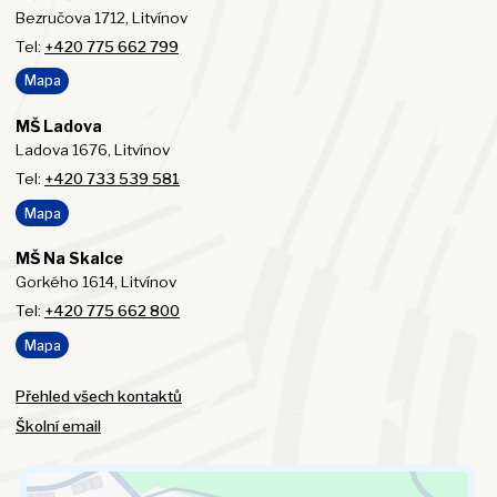
Bezručova 1712, Litvínov
Tel:
+420 775 662 799
Mapa
MŠ Ladova
Ladova 1676, Litvínov
Tel:
+420 733 539 581
Mapa
MŠ Na Skalce
Gorkého 1614, Litvínov
Tel:
+420 775 662 800
Mapa
Přehled všech kontaktů
Školní email