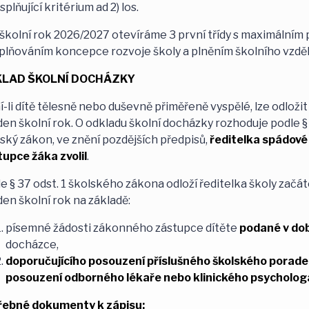
tí splňující kritérium ad 2) los.
školní rok 2026/2027 otevíráme 3 první třídy s maximálním p
plňováním koncepce rozvoje školy a plněním školního vzdě
LAD ŠKOLNÍ DOCHÁZKY
-li dítě tělesně nebo duševně přiměřeně vyspělé, lze odlož
den školní rok. O odkladu školní docházky rozhoduje podle § 
ský zákon, ve znění pozdějších předpisů,
ředitelka spádové
upce žáka zvolil
.
e § 37 odst. 1 školského zákona odloží ředitelka školy zač
den školní rok na základě:
písemné žádosti zákonného zástupce dítěte
podané v dob
docházce,
doporučujícího posouzení příslušného školského porade
posouzení odborného lékaře nebo klinického psycholog
řebné dokumenty k zápisu: