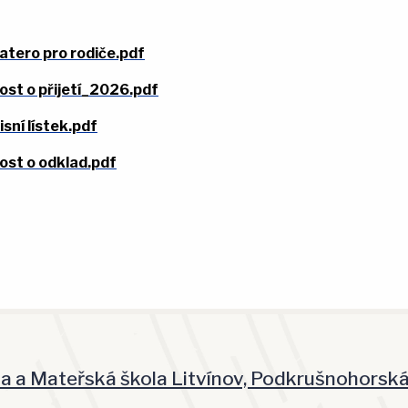
atero pro rodiče.pdf
ost o přijetí_2026.pdf
sní lístek.pdf
ost o odklad.pdf
la a Mateřská škola Litvínov, Podkrušnohorsk