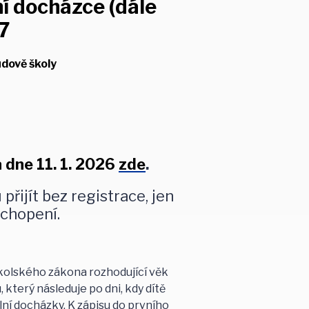
ní docházce (dále
27
budově školy
 dne 11. 1. 2026
zde
.
řijít bez registrace, jen
chopení.
 školského zákona rozhodující věk
který následuje po dni, kdy dítě
ní docházky. K zápisu do prvního