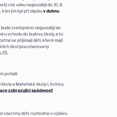
stý rok věku nejpozději do 31. 8.
i, kterým byl při zápisu
v dubnu
í bude zveřejněno nejpozději do
ríně u vchodu do budovy školy, a to
tně se přijímají děti, které mají
ních škol jsou stanoveny
u ZŠ.
ém pořadí:
 školy a Mateřské školy Litvínov,
kace zobrazující spádovost
ut všechny děti, rozhodne o výběru