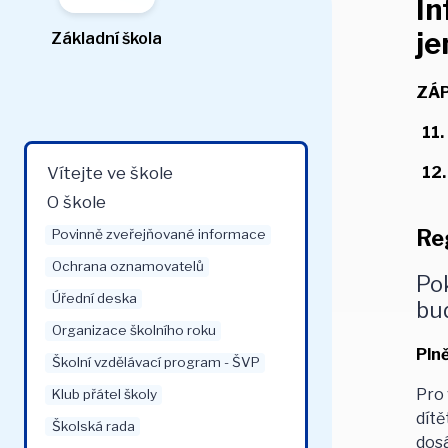
In
je
Základní škola
ZÁP
11.
Vítejte ve škole
12.
O škole
Re
Povinně zveřejňované informace
Ochrana oznamovatelů
Pok
Úřední deska
bu
Organizace školního roku
Pln
Školní vzdělávací program - ŠVP
Pro 
Klub přátel školy
dítě
Školská rada
dosá