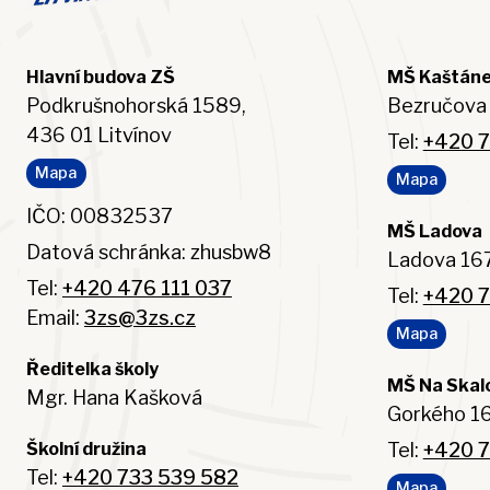
Hlavní budova ZŠ
MŠ Kaštán
Podkrušnohorská 1589,
Bezručova 
436 01 Litvínov
Tel:
+420 7
Mapa
Mapa
IČO: 00832537
MŠ Ladova
Datová schránka: zhusbw8
Ladova 167
Tel:
+420 476 111 037
Tel:
+420 7
Email:
3zs@3zs.cz
Mapa
Ředitelka školy
MŠ Na Skal
Mgr. Hana Kašková
Gorkého 16
Tel:
+420 7
Školní družina
Tel:
+420 733 539 582
Mapa