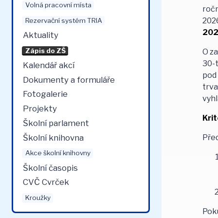
Volná pracovní místa
ročn
2026
Rezervační systém TRIA
202
Aktuality
Zápis do ZŠ
O za
30-t
Kalendář akcí
pod 
Dokumenty a formuláře
trva
Fotogalerie
vyhl
Projekty
Krit
Školní parlament
Školní knihovna
Před
Akce školní knihovny
Školní časopis
CVČ Cvrček
Kroužky
Poku