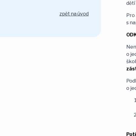
dě
zpět na úvod
Pro 
s na
ODK
Není
o je
škol
zást
Podl
o je
Pot