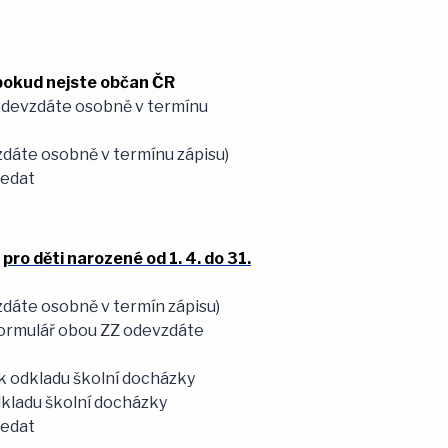
 pokud nejste občan ČR
odevzdáte osobně v termínu
dáte osobně v termínu zápisu)
ředat
-
pro děti narozené od 1. 4. do 31.
dáte osobně v termín zápisu)
formulář obou ZZ odevzdáte
k odkladu školní docházky
dkladu školní docházky
ředat