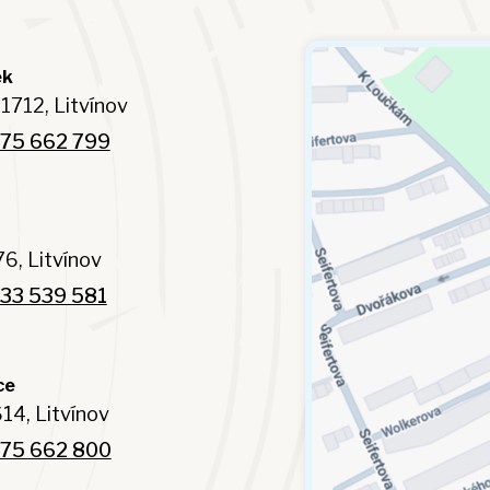
ek
1712, Litvínov
75 662 799
6, Litvínov
33 539 581
ce
14, Litvínov
75 662 800