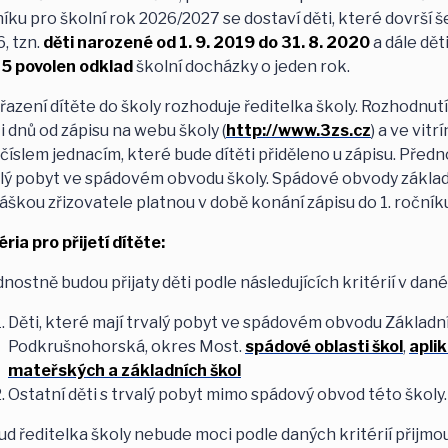
íku pro školní rok 2026/2027 se dostaví děti, které dovrší še
, tzn.
děti narozené od 1. 9. 2019 do 31. 8. 2020
a dále dět
5 povolen odklad
školní docházky o jeden rok.
řazení dítěte do školy rozhoduje ředitelka školy. Rozhodnut
i dnů od zápisu na webu školy (
http://www.3zs.cz
) a ve vit
číslem jednacím, které bude dítěti přiděleno u zápisu. Přednos
lý pobyt ve spádovém obvodu školy. Spádové obvody základ
áškou zřizovatele platnou v době konání zápisu do 1. ročník
éria pro přijetí dítěte:
nostně budou přijaty děti podle následujících kritérií v dan
Děti, které mají trvalý pobyt ve spádovém obvodu Základní
Podkrušnohorská, okres Most.
spádové oblasti škol
,
apli
mateřských a základních škol
Ostatní děti s trvalý pobyt mimo spádový obvod této školy.
d ředitelka školy nebude moci podle daných kritérií přijmo