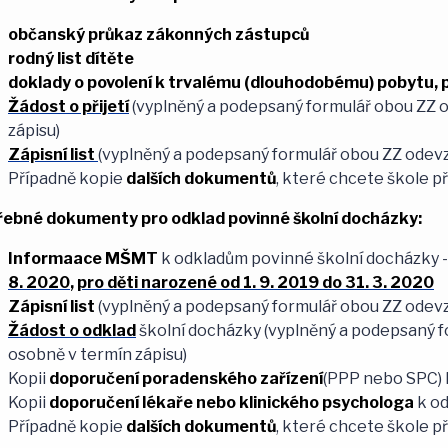
občanský průkaz
zákonných zástupců
rodný list dítěte
doklady o povolení k trvalému (dlouhodobému) pobytu,
Žádost o přijetí
(vyplněný a podepsaný formulář obou ZZ 
zápisu)
Zápisní list
(vyplněný a podepsaný formulář obou ZZ odevz
Případně kopie
dalších dokumentů
, které chcete škole p
řebné dokumenty pro odklad povinné školní docházky:
Informaace
MŠMT
k odkladům povinné školní docházky 
8. 2020
,
pro děti narozené od 1. 9. 2019 do 31. 3. 2020
Zápisní list
(vyplněný a podepsaný formulář obou ZZ odevz
Žádost o odklad
školní docházky (vyplněný a podepsaný 
osobně v termín zápisu)
Kopii
doporučení poradenského zařízení
(PPP nebo SPC) 
Kopii
doporučení lékaře nebo klinického psychologa
k o
Případně kopie
dalších dokumentů
, které chcete škole p