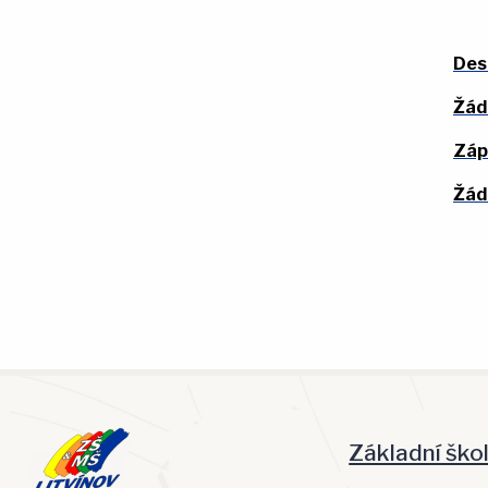
Des
Žád
Zápi
Žád
Základní ško