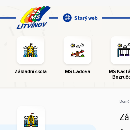
Starý web
Základní škola
MŠ Ladova
MŠ Kaštá
Bezruč
Domů
Zá