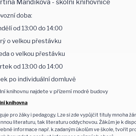
rtina Mandíková - školní knihovnice
vozní doba:
dělí od 13:00 do 14:00
rý o velkou přestávku
eda o velkou přestávku
rtek od 13:00 do 14:00
ek po individuální domluvě
lní knihovnu najdete v přízemí modré budovy
lní knihovna
uje pro žáky i pedagogy. Lze si zde vypůjčit tituly mnoha žánr
nnou literaturu, tak literaturu oddychovou. Žákům je k disp
ebné informace např. k zadaným úkolům ve škole, tvořit pro