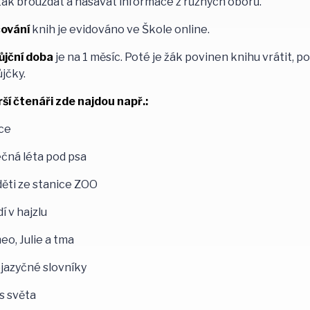
tak brouzdat a nasávat informace z různých oborů.
čování
knih je evidováno ve Škole online.
ůjční doba
je na 1 měsíc. Poté je žák povinen knihu vrátit, p
jčky.
ší čtenáři zde najdou např.:
ce
čná léta pod psa
ěti ze stanice ZOO
í v hajzlu
o, Julie a tma
jazyčné slovníky
s světa