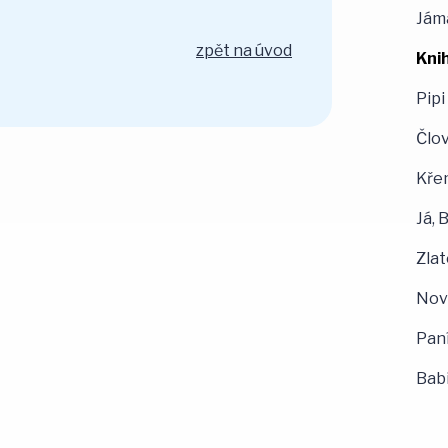
Jáma
zpět na úvod
Knih
Pip
Člov
Kře
Já, 
Zlat
Nov
Paní
Babi