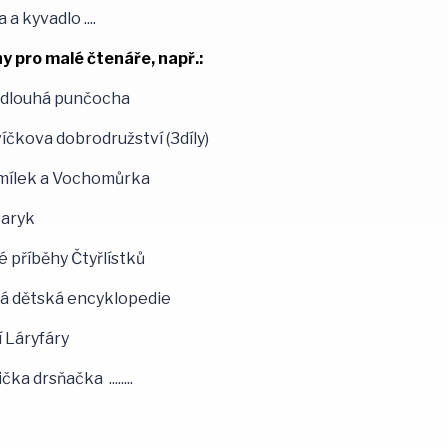
 a kyvadlo ....
y pro malé čtenáře, např.:
i dlouhá punčocha
íčkova dobrodružství (3díly)
mílek a Vochomůrka
Baryk
é příběhy Čtyřlístků
á dětská encyklopedie
 Láryfáry
čka drsňačka ........