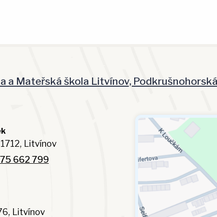
la a Mateřská škola Litvínov, Podkrušnohorsk
ek
1712, Litvínov
75 662 799
6, Litvínov