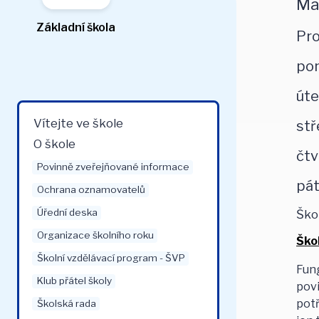
Ma
Základní škola
Pro
pon
úte
Vítejte ve škole
stř
O škole
čtv
Povinně zveřejňované informace
pát
Ochrana oznamovatelů
Úřední deska
Ško
Organizace školního roku
Ško
Školní vzdělávací program - ŠVP
Fung
Klub přátel školy
povi
potř
Školská rada