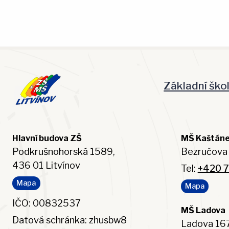
Základní ško
Hlavní budova ZŠ
MŠ Kaštán
Podkrušnohorská 1589,
Bezručova 
436 01 Litvínov
Tel:
+420 7
Mapa
Mapa
IČO: 00832537
MŠ Ladova
Datová schránka: zhusbw8
Ladova 167