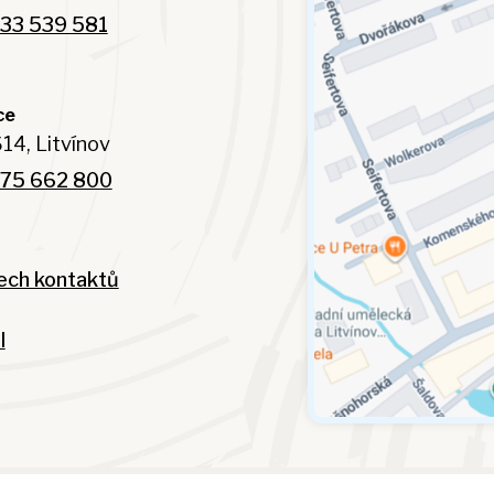
33 539 581
ce
14, Litvínov
75 662 800
ech kontaktů
l