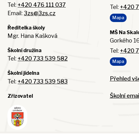
Tel:
+420 476 111 037
Tel:
+420 7
Email:
3zs@3zs.cz
Mapa
Ředitelka školy
MŠ Na Skal
Mgr. Hana Kašková
Gorkého 16
Tel:
+420 7
Školní družina
Tel:
+420 733 539 582
Mapa
Školní jídelna
Přehled vš
Tel:
+420 733 539 583
Školní emai
Zřizovatel