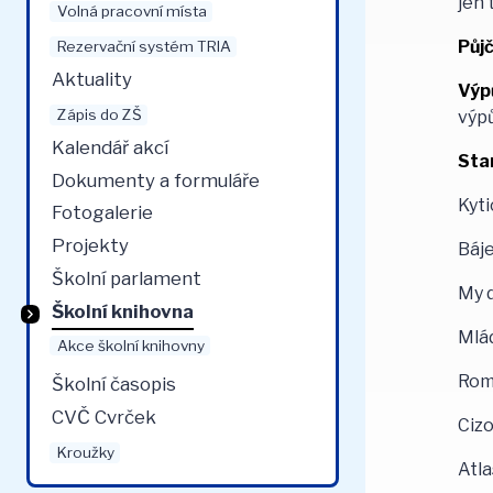
jen 
Volná pracovní místa
Půj
Rezervační systém TRIA
Aktuality
Výp
Zápis do ZŠ
výpů
Kalendář akcí
Star
Dokumenty a formuláře
Kyti
Fotogalerie
Projekty
Báje
Školní parlament
My d
Školní knihovna
Mlád
Akce školní knihovny
Rome
Školní časopis
CVČ Cvrček
Cizo
Kroužky
Atla