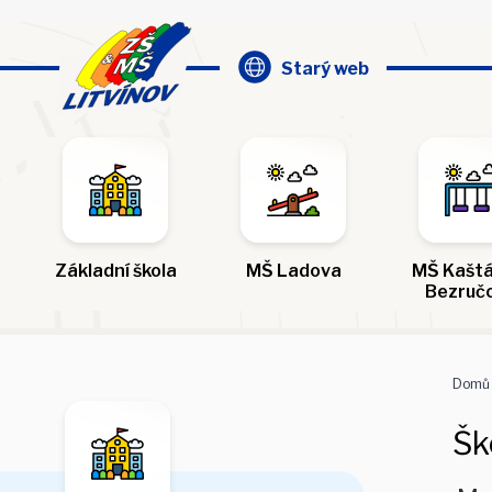
Starý web
Základní škola
MŠ Ladova
MŠ Kaštá
Bezruč
Domů
Šk