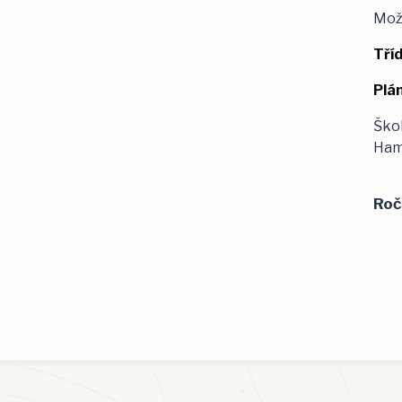
Možn
Tříd
Plá
Ško
Hamr
Roč