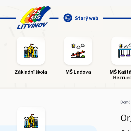
Starý web
Základní škola
MŠ Ladova
MŠ Kaštá
Bezruč
Domů
Or