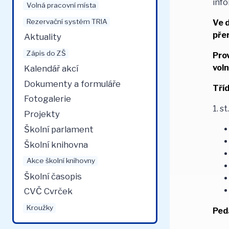
info
Volná pracovní místa
Rezervační systém TRIA
Ve d
pře
Aktuality
Zápis do ZŠ
Pro
voln
Kalendář akcí
Dokumenty a formuláře
Tříd
Fotogalerie
1. s
Projekty
Školní parlament
Školní knihovna
Akce školní knihovny
Školní časopis
CVČ Cvrček
Kroužky
Ped