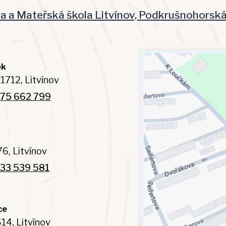
la a Mateřská škola Litvínov, Podkrušnohorsk
ek
1712, Litvínov
75 662 799
6, Litvínov
33 539 581
ce
14, Litvínov