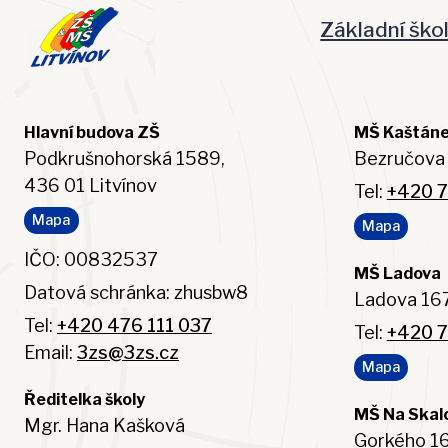
Základní ško
Hlavní budova ZŠ
MŠ Kaštán
Podkrušnohorská 1589,
Bezručova 
436 01 Litvínov
Tel:
+420 7
Mapa
Mapa
IČO: 00832537
MŠ Ladova
Datová schránka: zhusbw8
Ladova 167
Tel:
+420 476 111 037
Tel:
+420 7
Email:
3zs@3zs.cz
Mapa
Ředitelka školy
MŠ Na Skal
Mgr. Hana Kašková
Gorkého 16