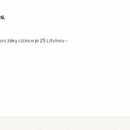
26.
ro žáky cizince je ZŠ Litvínov –