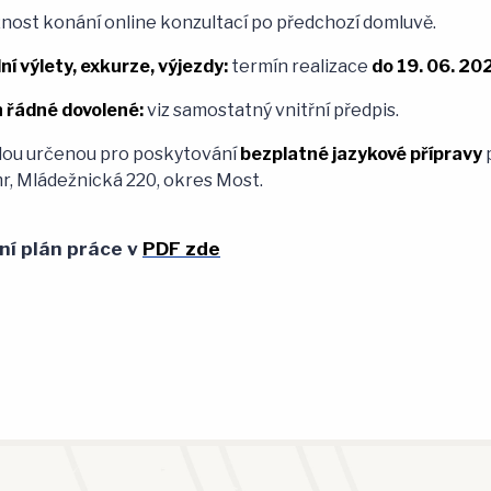
ost konání online konzultací po předchozí domluvě.
ní výlety, exkurze, výjezdy:
termín realizace
do 19. 06. 20
n řádné dovolené:
viz samostatný vnitřní předpis.
lou určenou pro poskytování
bezplatné jazykové přípravy
p
, Mládežnická 220, okres Most.
ní plán práce v
PDF zde