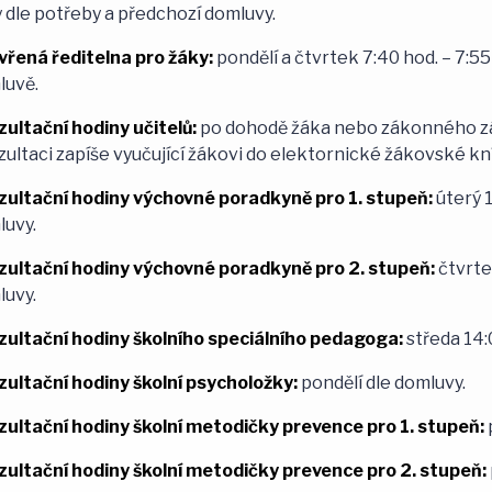
 dle potřeby a předchozí domluvy.
vřená ředitelna pro žáky:
pondělí a čtvrtek 7:40 hod. – 7:5
luvě.
ultační hodiny učitelů:
po dohodě žáka nebo zákonného zás
ultaci zapíše vyučující žákovi do elektornické žákovské kn
zultační hodiny výchovné poradkyně pro 1. stupeň:
úterý 
luvy.
zultační hodiny výchovné poradkyně pro 2. stupeň:
čtvrte
luvy.
zultační hodiny školního speciálního pedagoga:
středa 14:0
zultační hodiny školní psycholožky:
pondělí dle domluvy.
zultační hodiny školní metodičky prevence pro 1. stupeň:
zultační hodiny školní metodičky prevence pro 2. stupeň: