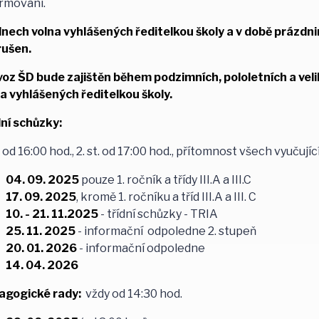
rmováni.
nech volna vyhlášených ředitelkou školy a v době prázdnin 
rušen.
voz ŠD bude zajištěn během podzimních, pololetních a vel
a vyhlášených ředitelkou školy.
ní schůzky:
t. od 16:00 hod., 2. st. od 17:00 hod., přítomnost všech vyu
04. 09. 2025
pouze 1. ročník a třídy III.A a III.C
17. 09. 2025
, kromě 1. ročníku a tříd III.A a III. C
10. - 21. 11.2025
- třídní schůzky - TRIA
25. 11. 2025
- informační odpoledne 2. stupeň
20. 01. 2026
- informační odpoledne
14. 04. 2026
agogické rady:
vždy od 14:30 hod.