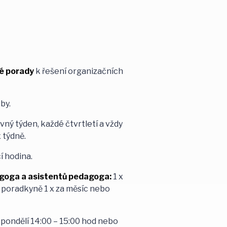
é porady
k řešení organizačních
by.
vný týden, každé čtvrtletí a vždy
 týdně.
í hodina.
dagoga a asistentů pedagoga:
1 x
é poradkyně 1 x za měsíc nebo
 pondělí 14:00 – 15:00 hod nebo