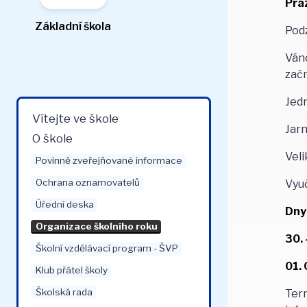
Prá
Základní škola
Pod
Váno
zač
Jed
Vítejte ve škole
Jarn
O škole
Veli
Povinně zveřejňované informace
Ochrana oznamovatelů
Vyu
Úřední deska
Dny 
Organizace školního roku
30. 
Školní vzdělávací program - ŠVP
01.
Klub přátel školy
Školská rada
Term