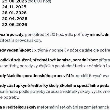
29. 08. 2025
(od 8:00 hod)
24. 11. 2025
26. 01. 2026
20. 04. 2026
22. 06. 2026
vozní porady:
pondělí od 14:30 hod. a dle potřeby
mimořádn
žitostí a provozu školy.
dy vedení školy:
1 x týdně v pondělí, v pátek a dále dle potře
odická sdružení, předmětové komise, poradní sbor:
přípra
e potřeby, porady vyučujících po předmětech a ročnících 1 x
ady školního poradenského pracoviště:
pondělí 6. vyučovac
ady zástupkyně ředitelky školy, školního speciálního pe
čně nebo podle potřeby za účasti ředitelky školy, výchovn
e potřeby.
 s ředitelkou školy
(neformální setkávání se zaměstnanci):