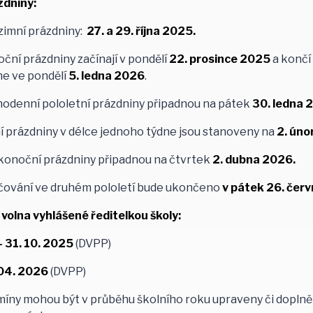
zdniny:
zimní prázdniny:
27. a 29. října 2025.
ční prázdniny začínají v pondělí
22. prosince 2025
a končí
ne ve pondělí
5. ledna 2026
.
nodenní pololetní prázdniny připadnou na pátek
30. ledna 
í prázdniny v délce jednoho týdne jsou stanoveny na
2. úno
konoční prázdniny připadnou na čtvrtek
2. dubna 2026.
čování ve druhém pololetí bude ukončeno
v pátek 26. čer
volna vyhlášené ředitelkou školy:
- 31. 10. 2025
(DVPP)
 04. 2026
(DVPP)
íny mohou být v průběhu školního roku upraveny či doplněn