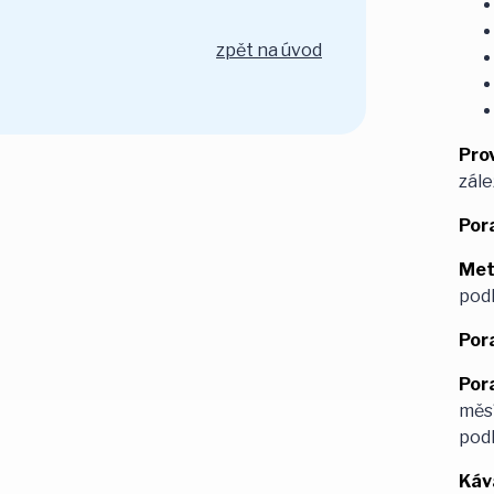
zpět na úvod
Pro
zále
Pora
Met
podl
Por
Por
měsí
podl
Káva